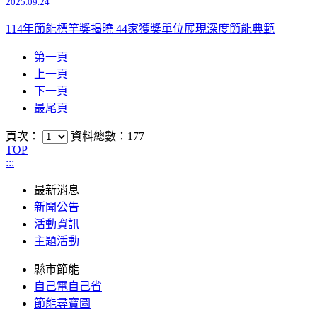
2025.09.24
114年節能標竿獎揭曉 44家獲獎單位展現深度節能典範
第一頁
上一頁
下一頁
最尾頁
頁次：
資料總數：177
TOP
:::
最新消息
新聞公告
活動資訊
主題活動
縣市節能
自己電自己省
節能尋寶圖