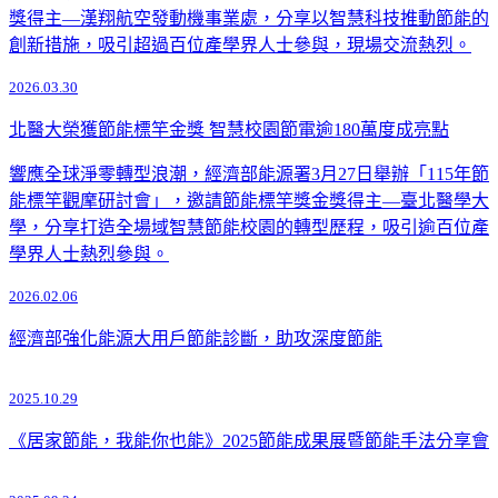
獎得主—漢翔航空發動機事業處，分享以智慧科技推動節能的
創新措施，吸引超過百位產學界人士參與，現場交流熱烈。
2026.03.30
北醫大榮獲節能標竿金獎 智慧校園節電逾180萬度成亮點
響應全球淨零轉型浪潮，經濟部能源署3月27日舉辦「115年節
能標竿觀摩研討會」，邀請節能標竿獎金獎得主—臺北醫學大
學，分享打造全場域智慧節能校園的轉型歷程，吸引逾百位產
學界人士熱烈參與。
2026.02.06
經濟部強化能源大用戶節能診斷，助攻深度節能
2025.10.29
《居家節能，我能你也能》2025節能成果展暨節能手法分享會