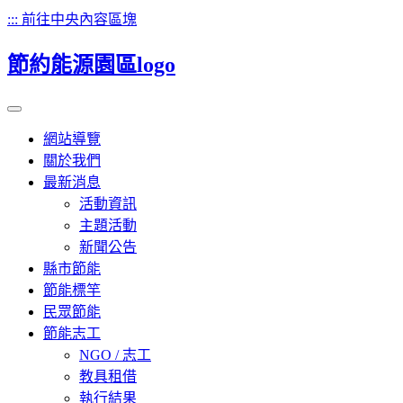
:::
前往中央內容區塊
節約能源園區
logo
網站導覽
關於我們
最新消息
活動資訊
主題活動
新聞公告
縣市節能
節能標竿
民眾節能
節能志工
NGO / 志工
教具租借
執行結果