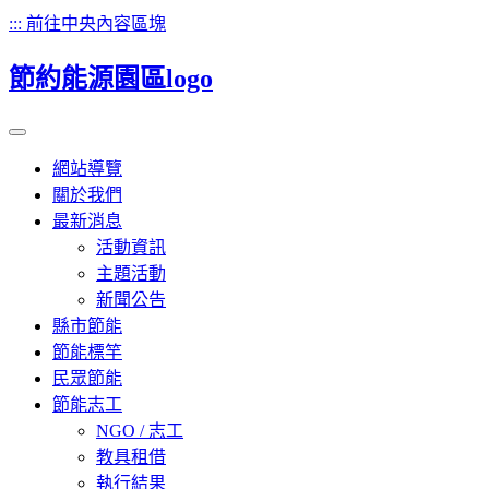
:::
前往中央內容區塊
節約能源園區
logo
網站導覽
關於我們
最新消息
活動資訊
主題活動
新聞公告
縣市節能
節能標竿
民眾節能
節能志工
NGO / 志工
教具租借
執行結果